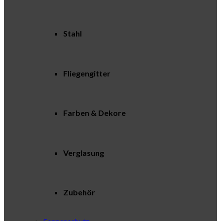
Stahl
Fliegengitter
Farben & Dekore
Verglasung
Zubehör