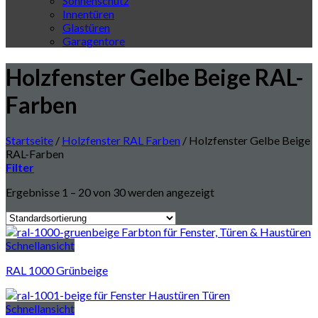
Sonnenschutz
Innentüren
Glastüren
Garagentore
Holzfenster Gelbe Beige RAL-
Farben
Startseite
/
Holzfenster RAL Farben
/
Holzfenster Gelbe Beige
RAL-Farben
Filter
Ergebnisse 1 – 20 von 30 werden angezeigt
Schnellansicht
RAL 1000 Grünbeige
Schnellansicht