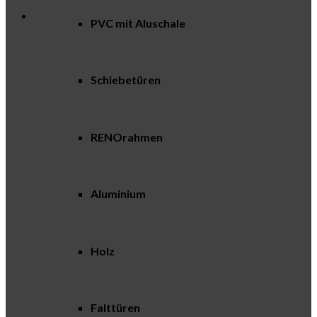
PVC mit Aluschale
Schiebetüren
RENOrahmen
Aluminium
Holz
Falttüren