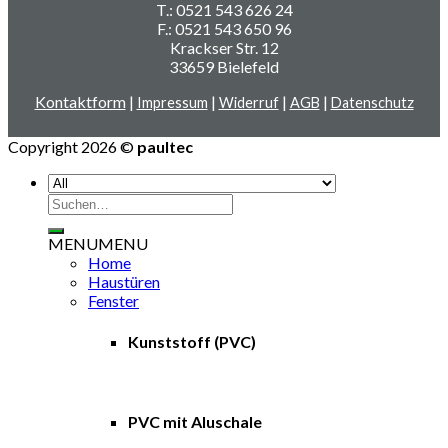
T.: 0521 543 626 24
F.: 0521 543 650 96
Krackser Str. 12
33659 Bielefeld
Kontaktform
|
|
|
|
Impressum
Widerruf
AGB
Datenschutz
Copyright 2026 ©
paultec
Suche
nach:
MENU
MENU
Home
Haustüren
Fenster
Kunststoff (PVC)
PVC mit Aluschale