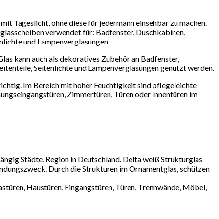
it Tageslicht, ohne diese für jedermann einsehbar zu machen.
tglasscheiben verwendet für: Badfenster, Duschkabinen,
tenlichte und Lampenverglasungen.
Glas kann auch als dekoratives Zubehör an Badfenster,
eitenteile, Seitenlichte und Lampenverglasungen genutzt werden.
htig. Im Bereich mit hoher Feuchtigkeit sind pflegeleichte
ungseingangstüren, Zimmertüren, Türen oder Innentüren im
ngig Städte, Region in Deutschland. Delta weiß Strukturglas
endungszweck. Durch die Strukturen im Ornamentglas, schützen
lastüren, Haustüren, Eingangstüren, Türen, Trennwände, Möbel,