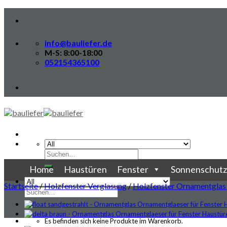
Skip
to
content
info@bauliefer.de
M-S: 8:00-18:00
052154365100
Suche
nach:
Home
Haustüren
Fenster
Sonnenschutz
Startseite
/
Holzfenster Verglasung
/
Holzfenster Ornamentglas
Suche
nach:
Es befinden sich keine Produkte im Warenkorb.