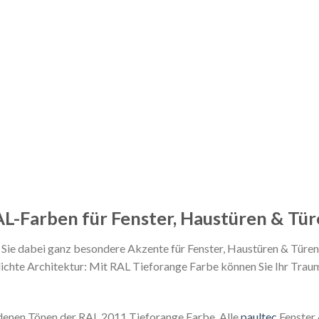
L-Farben für Fenster, Haustüren & Tü
ie dabei ganz besondere Akzente für Fenster, Haustüren & Türen s
lichte Architektur: Mit RAL Tieforange Farbe können Sie Ihr Trau
edenen Tönen der RAL 2011 Tieforange Farbe. Alle
paultec
Fenster 