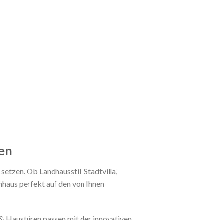
ren
etzen. Ob Landhausstil, Stadtvilla,
mhaus perfekt auf den von Ihnen
& Haustüren passen mit der innovativen