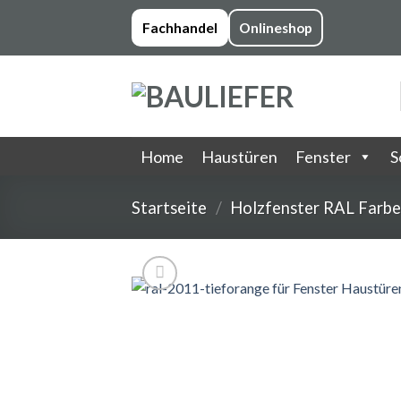
Skip
Fachhandel
Onlineshop
to
content
Home
Haustüren
Fenster
S
Startseite
/
Holzfenster RAL Farb