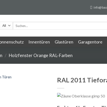
info@baul
Suche
nach:
onnenschutz
Innentüren
Glastüren
Garagentore
en
/
Holzfenster Orange RAL-Farben
RAL 2011 Tiefor