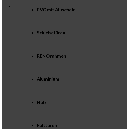
PVC mit Aluschale
Schiebetüren
RENOrahmen
Aluminium
Holz
Falttüren