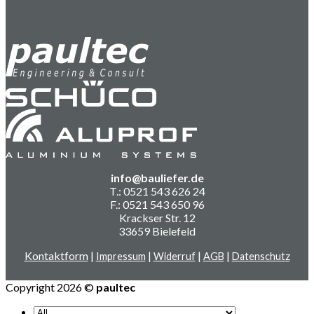
info@bauliefer.de
T.: 0521 543 626 24
F.: 0521 543 650 96
Krackser Str. 12
33659 Bielefeld
Kontaktform
|
|
|
|
Impressum
Widerruf
AGB
Datenschutz
Copyright 2026 ©
paultec