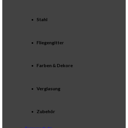
Stahl
Fliegengitter
Farben & Dekore
Verglasung
Zubehör