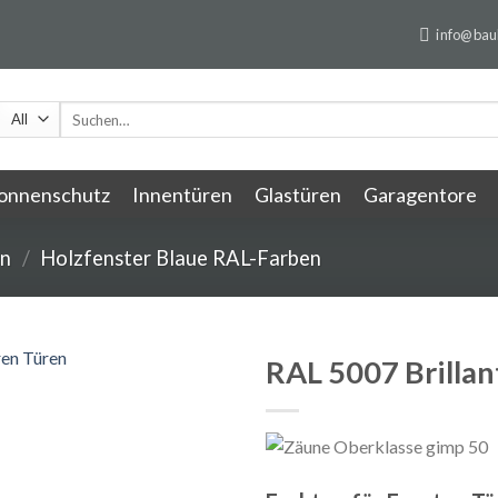
info@baul
Suche
nach:
onnenschutz
Innentüren
Glastüren
Garagentore
en
/
Holzfenster Blaue RAL-Farben
RAL 5007 Brillan