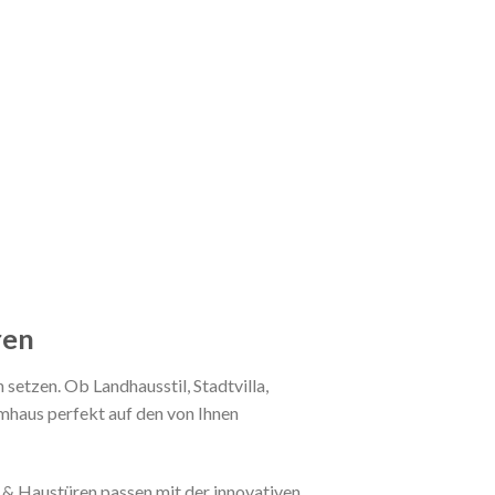
ren
setzen. Ob Landhausstil, Stadtvilla,
umhaus perfekt auf den von Ihnen
 & Haustüren passen mit der innovativen