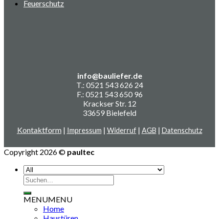
Feuerschutz
info@bauliefer.de
T.: 0521 543 626 24
F.: 0521 543 650 96
Krackser Str. 12
33659 Bielefeld
Kontaktform
|
|
|
|
Impressum
Widerruf
AGB
Datenschutz
Copyright 2026 ©
paultec
Suche
nach:
MENU
MENU
Home
Haustüren