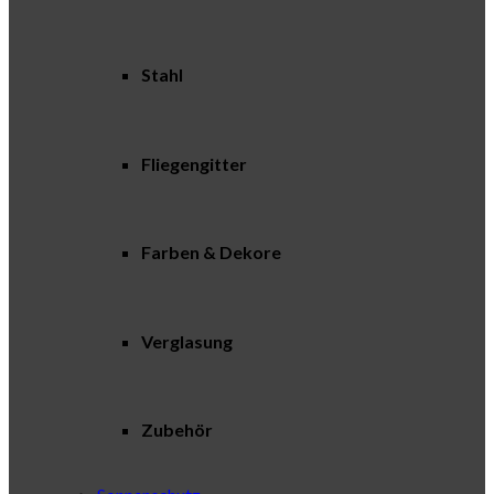
Stahl
Fliegengitter
Farben & Dekore
Verglasung
Zubehör