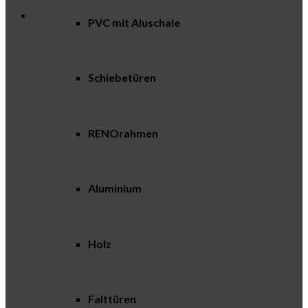
PVC mit Aluschale
Schiebetüren
RENOrahmen
Aluminium
Holz
Falttüren