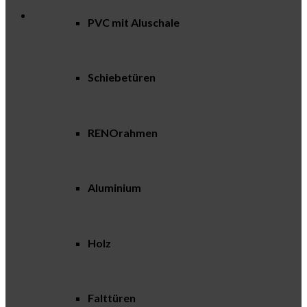
PVC mit Aluschale
Schiebetüren
RENOrahmen
Aluminium
Holz
Falttüren