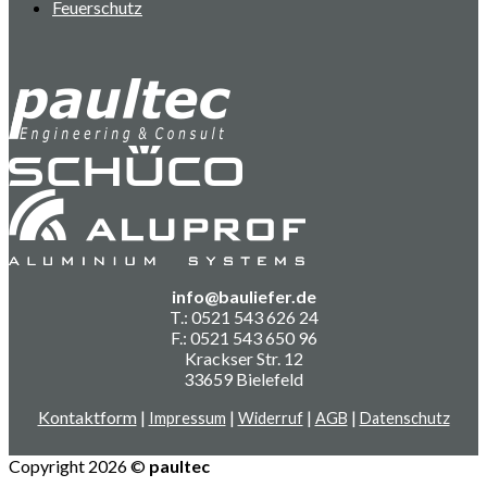
Feuerschutz
info@bauliefer.de
T.: 0521 543 626 24
F.: 0521 543 650 96
Krackser Str. 12
33659 Bielefeld
Kontaktform
|
|
|
|
Impressum
Widerruf
AGB
Datenschutz
Copyright 2026 ©
paultec