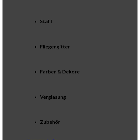
Stahl
Fliegengitter
Farben & Dekore
Verglasung
Zubehör