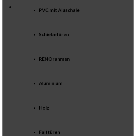
PVC mit Aluschale
Schiebetüren
RENOrahmen
Aluminium
Holz
Falttüren