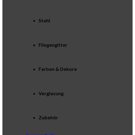
Stahl
Fliegengitter
Farben & Dekore
Verglasung
Zubehör