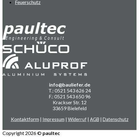
Feuerschutz
info@bauliefer.de
T.: 0521 543 626 24
F.: 0521 543 650 96
Krackser Str. 12
33659 Bielefeld
Kontaktform
|
|
|
|
Impressum
Widerruf
AGB
Datenschutz
Copyright 2026 ©
paultec