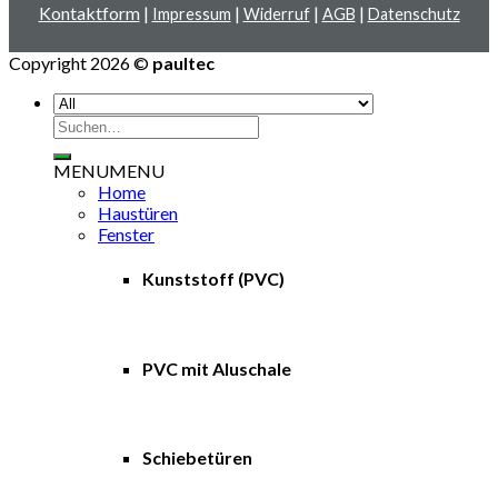
Kontaktform
|
|
|
|
Impressum
Widerruf
AGB
Datenschutz
Copyright 2026 ©
paultec
Suche
nach:
MENU
MENU
Home
Haustüren
Fenster
Kunststoff (PVC)
PVC mit Aluschale
Schiebetüren