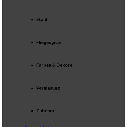
Stahl
Fliegengitter
Farben & Dekore
Verglasung
Zubehör