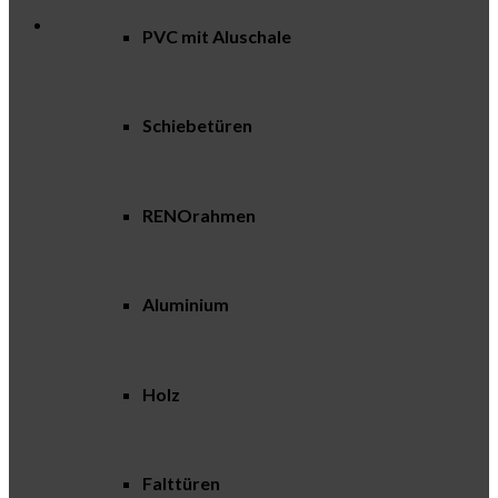
PVC mit Aluschale
Schiebetüren
RENOrahmen
Aluminium
Holz
Falttüren