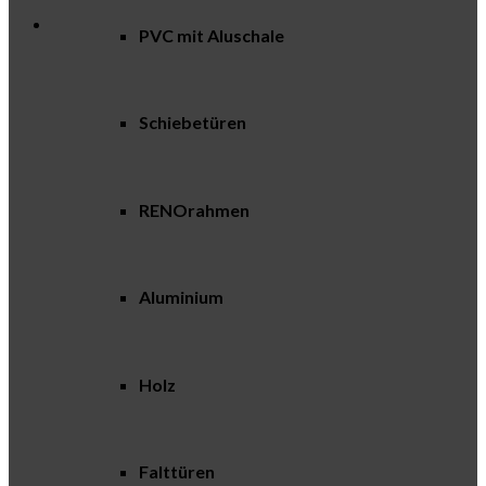
PVC mit Aluschale
Schiebetüren
RENOrahmen
Aluminium
Holz
Falttüren