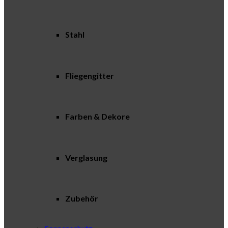
Stahl
Fliegengitter
Farben & Dekore
Verglasung
Zubehör