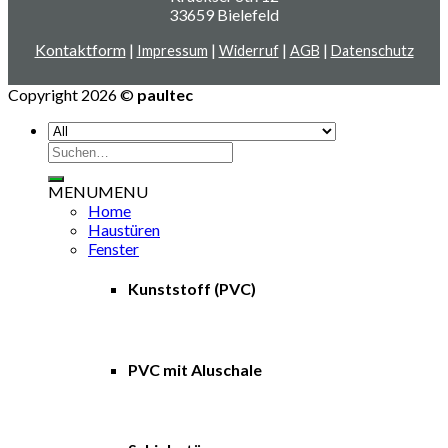
33659 Bielefeld
Kontaktform
|
|
|
|
Impressum
Widerruf
AGB
Datenschutz
Copyright 2026 ©
paultec
Suche
nach:
MENU
MENU
Home
Haustüren
Fenster
Kunststoff (PVC)
PVC mit Aluschale