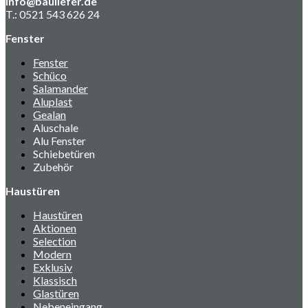
info@bauliefer.de
T.: 0521 543 626 24
Fenster
Fenster
Schüco
Salamander
Aluplast
Gealan
Aluschale
Alu Fenster
Schiebetüren
Zubehör
Haustüren
Haustüren
Aktionen
Selection
Modern
Exklusiv
Klassisch
Glastüren
Nebeneingang