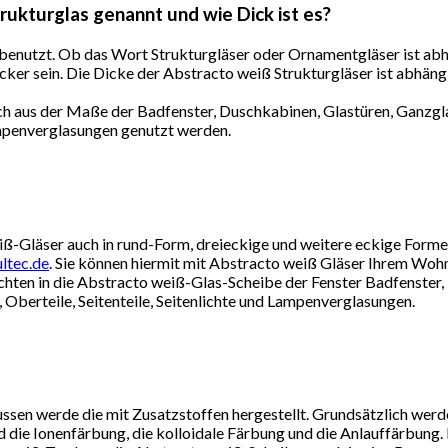
ukturglas genannt und wie Dick ist es?
benutzt. Ob das Wort Strukturgläser oder Ornamentgläser ist abh
ker sein. Die Dicke der Abstracto weiß Strukturgläser ist abhä
ich aus der Maße der Badfenster, Duschkabinen, Glastüren, Ganzg
Lampenverglasungen genutzt werden.
-Gläser auch in rund-Form, dreieckige und weitere eckige Formen 
ltec.de
. Sie können hiermit mit Abstracto weiß Gläser Ihrem Wohns
chten in die Abstracto weiß-Glas-Scheibe der Fenster Badfenster,
Oberteile, Seitenteile, Seitenlichte und Lampenverglasungen.
sen werde die mit Zusatzstoffen hergestellt. Grundsätzlich wer
die Ionenfärbung, die kolloidale Färbung und die Anlauffärbung.