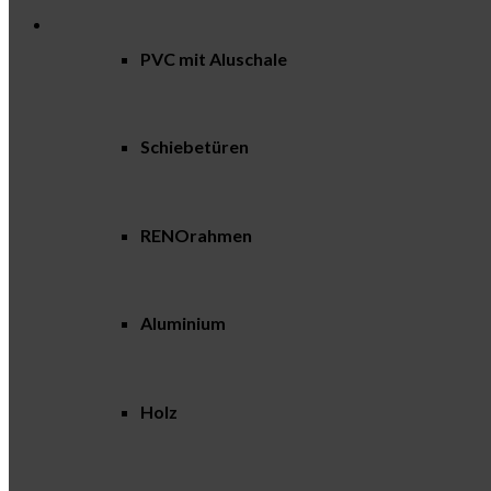
PVC mit Aluschale
Schiebetüren
RENOrahmen
Aluminium
Holz