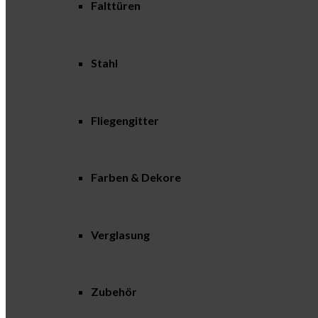
Falttüren
Stahl
Fliegengitter
Farben & Dekore
Verglasung
Zubehör